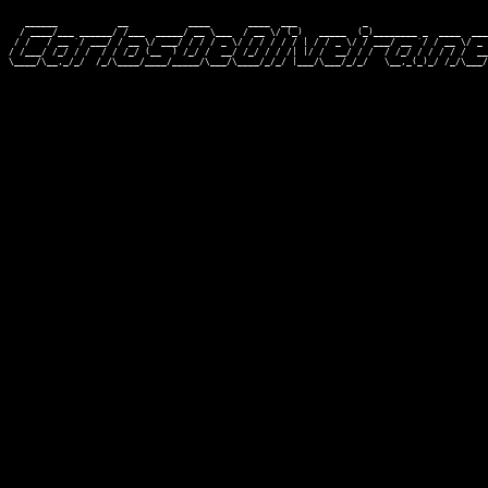
   ______           __           ____       ____  ___            _                      
  / ____/___ ______/ /___  _____/ __ \___  / __ \/ (_)   _____  (_)________ _  ____  ___
 / /   / __ `/ ___/ / __ \/ ___/ / / / _ \/ / / / / / | / / _ \/ / ___/ __ `/ / __ \/ _ 
/ /___/ /_/ / /  / / /_/ (__  ) /_/ /  __/ /_/ / / /| |/ /  __/ / /  / /_/ / / / / /  __